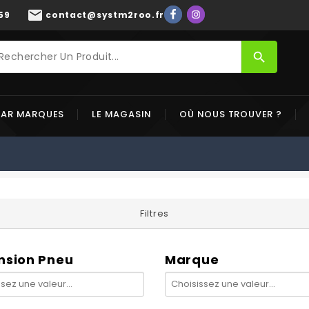
mail
59
contact@systm2roo.fr
search
PAR MARQUES
LE MAGASIN
OÙ NOUS TROUVER ?
Filtres
nsion Pneu
Marque