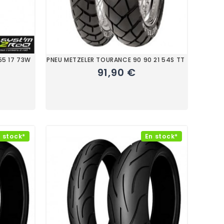
 55 17 73W
PNEU METZELER TOURANCE 90 90 21 54S TT
91,90 €
 stock*
En stock*