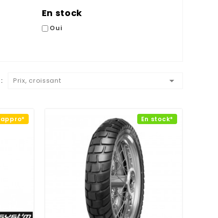
En stock
Oui

:
Prix, croissant
éappro*
En stock*