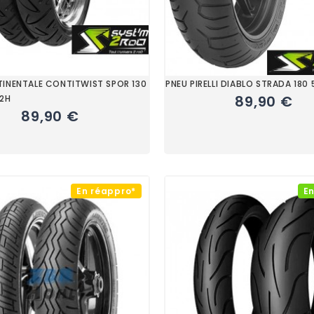
INENTALE CONTITWIST SPOR 130
PNEU PIRELLI DIABLO STRADA 180
89,90 €
62H
89,90 €
En réappro*
En