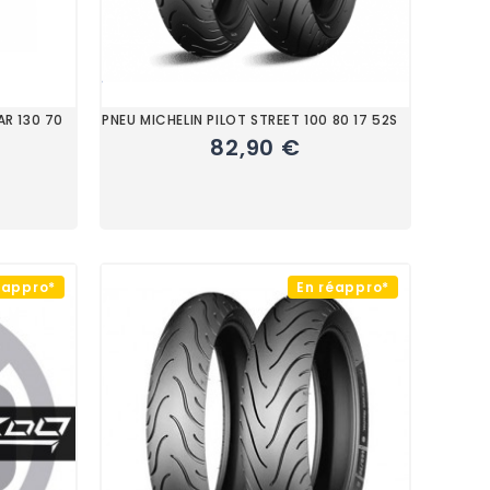
AR 130 70
PNEU MICHELIN PILOT STREET 100 80 17 52S
82,90 €
éappro*
En réappro*