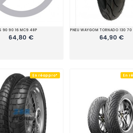
S 90 90 16 MC9 48P
PNEU WAYGOM TORNADO 130 70 
64,80 €
64,90 €
En réappro*
En r