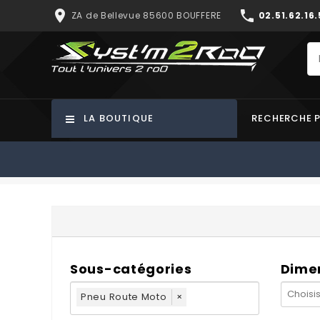
place
phone
ZA de Bellevue 85600 BOUFFERE
02.51.62.16.
LA BOUTIQUE
RECHERCHE 
Sous-catégories
Dime
Pneu Route Moto
×