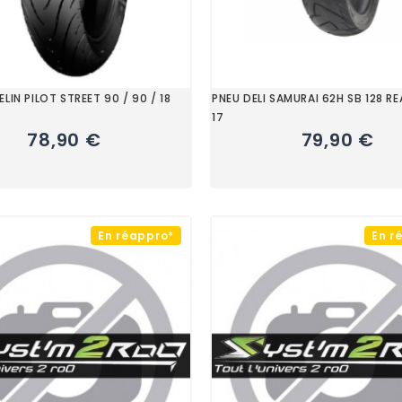
LIN PILOT STREET 90 / 90 / 18
PNEU DELI SAMURAI 62H SB 128 RE
17
78,90 €
79,90 €
En réappro*
En r