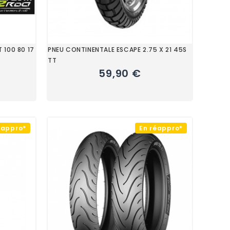
 100 80 17
PNEU CONTINENTALE ESCAPE 2.75 X 21 45S
TT
59,90 €
éappro*
En réappro*