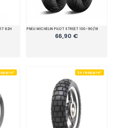
17 62H
PNEU MICHELIN PILOT STREET 100-90/18
66,90 €
éappro*
En réappro*