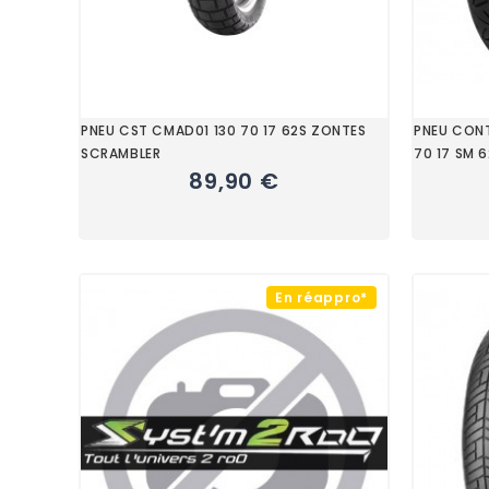
PNEU CST CMAD01 130 70 17 62S ZONTES
PNEU CONT
SCRAMBLER
70 17 SM 
89,90 €
En réappro*