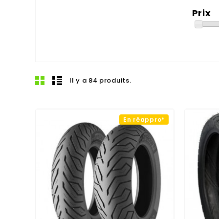
Prix
Il y a 84 produits.
En réappro*