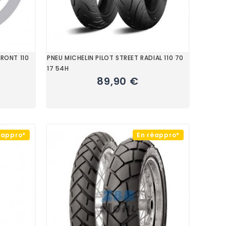
FRONT 110
PNEU MICHELIN PILOT STREET RADIAL 110 70
17 54H
89,90 €
éappro*
En réappro*