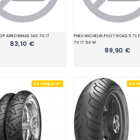
OP ARROWMAX 140 70 17
PNEU MICHELIN PILOT ROAD 5 TL 
83,10 €
70 17 54 W
89,90 €
En réappro*
En r