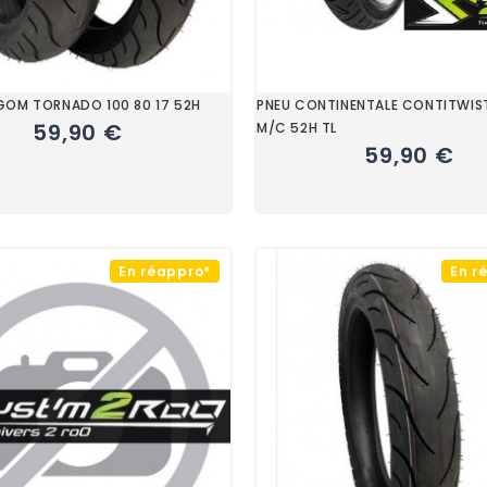
GOM TORNADO 100 80 17 52H
PNEU CONTINENTALE CONTITWIST
59,90 €
M/C 52H TL
59,90 €
En réappro*
En r