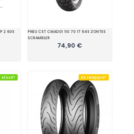
IP 2 60S
PNEU CST CMAD01 110 70 17 54S ZONTES
SCRAMBLER
74,90 €
 stock*
En réappro*