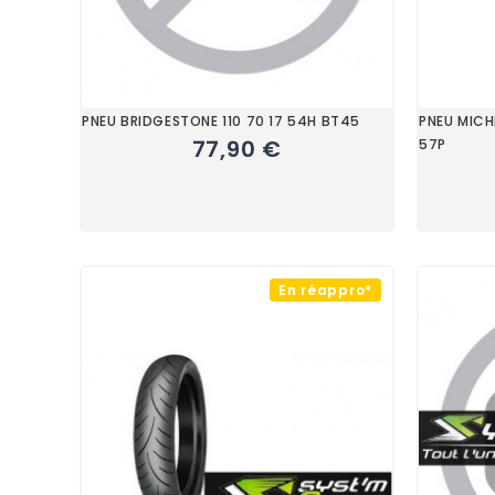
PNEU BRIDGESTONE 110 70 17 54H BT45
PNEU MICHE
77,90 €
57P
En réappro*