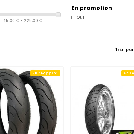
En promotion
Oui
45,00 € - 225,00 €
Trier par 
En réappro*
En r