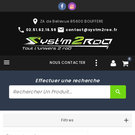
place
ZA de Bellevue 85600 BOUFFERE
phone
mail
02.51.62.16.59
contact@systm2roo.fr
0

NOUS CONTACTER
Effectuer une recherche
search
Filtres