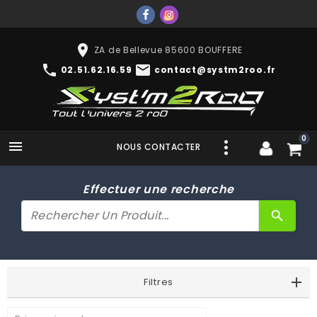
place
ZA de Bellevue 85600 BOUFFERE
phone
mail
02.51.62.16.59
contact@systm2roo.fr
0

NOUS CONTACTER
Effectuer une recherche
search
Filtres