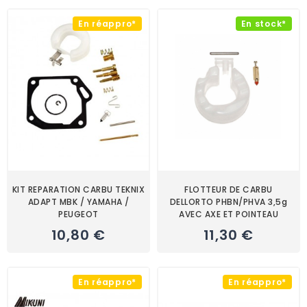
En réappro*
En stock*
KIT REPARATION CARBU TEKNIX
FLOTTEUR DE CARBU
ADAPT MBK / YAMAHA /
DELLORTO PHBN/PHVA 3,5g
PEUGEOT
AVEC AXE ET POINTEAU
10,80 €
11,30 €
En réappro*
En réappro*