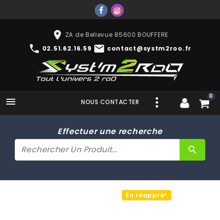
place
ZA de Bellevue 85600 BOUFFERE
phone
mail
02.51.62.16.59
contact@systm2roo.fr
0

NOUS CONTACTER
Effectuer une recherche
search
En réappro*