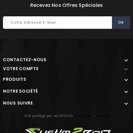
Recevez Nos Offres Spéciales
CONTACTEZ-NOUS

VOTRE COMPTE

PRODUITS

NOTRE SOCIÉTÉ

NOUS SUIVRE

Site protégé par reCAPTCHA.
Vie privée
-
Termes