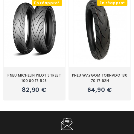
En réappro*
En réappro*
PNEU MICHELIN PILOT STREET
PNEU WAYGOM TORNADO 130
100 80 17 52S
70 17 62H
Prix
Prix
82,90 €
64,90 €