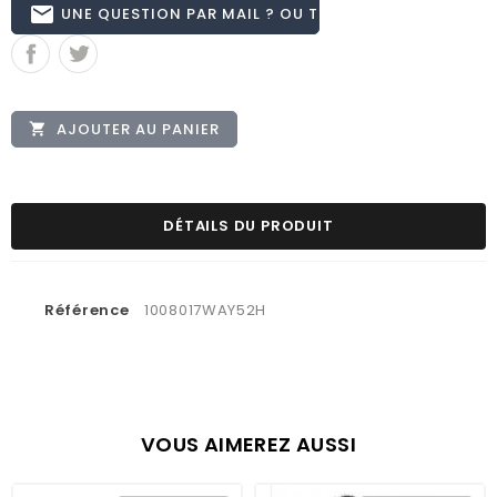
email
UNE QUESTION PAR MAIL ? OU TÉL 02.51.62.16.59
AJOUTER AU PANIER

DÉTAILS DU PRODUIT
Référence
1008017WAY52H
VOUS AIMEREZ AUSSI