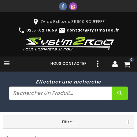
place
ZA de Bellevue 85600 BOUFFERE
phone
mail
02.51.62.16.59
contact@systm2roo.fr
0

NOUS CONTACTER
Effectuer une recherche
search
Filtres