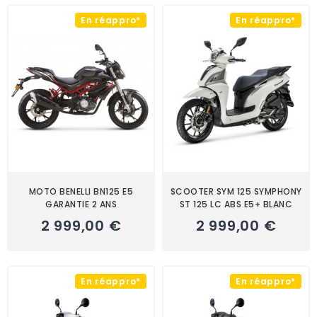
En réappro*
En réappro*
MOTO BENELLI BN125 E5
SCOOTER SYM 125 SYMPHONY
GARANTIE 2 ANS
ST 125 LC ABS E5+ BLANC
2 999,00 €
2 999,00 €
En réappro*
En réappro*