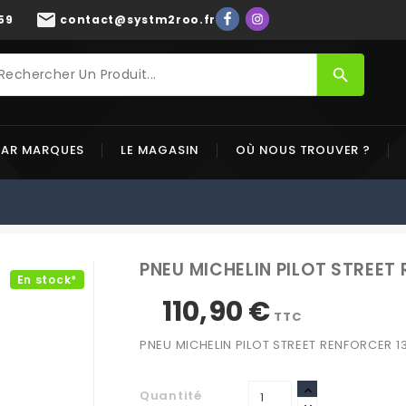
mail
59
contact@systm2roo.fr
search
PAR MARQUES
LE MAGASIN
OÙ NOUS TROUVER ?
PNEU MICHELIN PILOT STREET 
En stock*
110,90 €
TTC
PNEU MICHELIN PILOT STREET RENFORCER 13
Quantité