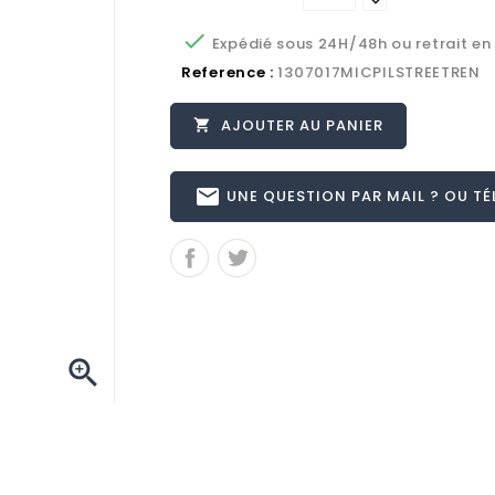

Expédié sous 24H/48h ou retrait en
Reference :
1307017MICPILSTREETREN
AJOUTER AU PANIER

email
UNE QUESTION PAR MAIL ? OU TÉL 
