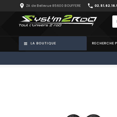
place
phone
ZA de Bellevue 85600 BOUFFERE
02.51.62.16.
LA BOUTIQUE
RECHERCHE 