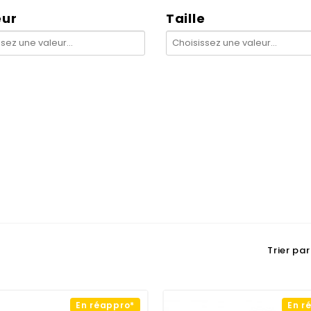
eur
Taille
Trier par 
En réappro*
En r