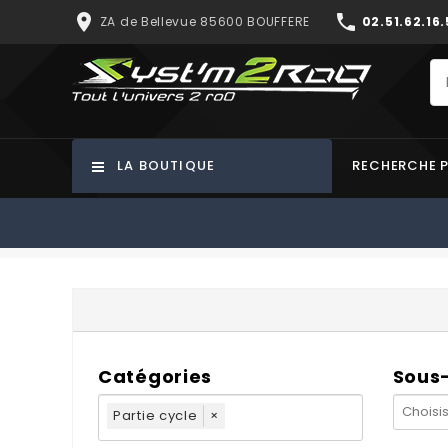
place
phone
ZA de Bellevue 85600 BOUFFERE
02.51.62.16.
LA BOUTIQUE
RECHERCHE 
Catégories
Sous
Partie cycle
×