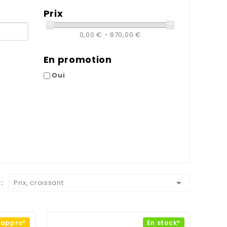
Prix
0,00 € - 870,00 €
En promotion
Oui

:
Prix, croissant
éappro*
En stock*