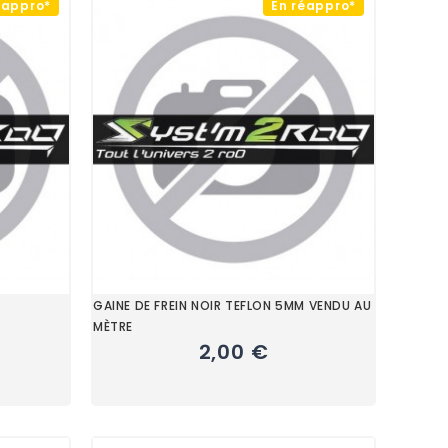
éappro*
En réappro*
GAINE DE FREIN NOIR TEFLON 5MM VENDU AU
MÈTRE
2,00 €