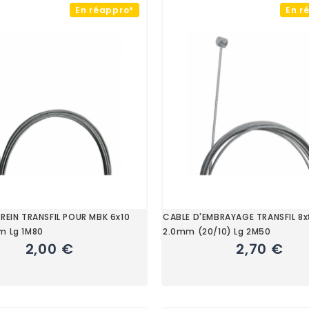
En réappro*
En r
FREIN TRANSFIL POUR MBK 6x10
CABLE D'EMBRAYAGE TRANSFIL 8x
m Lg 1M80
2.0mm (20/10) Lg 2M50
2,00 €
2,70 €