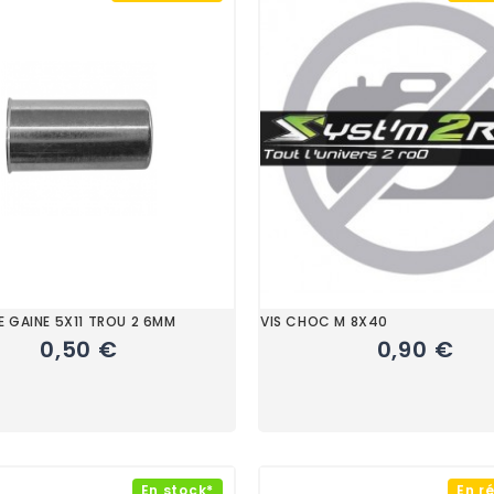
 GAINE 5X11 TROU 2 6MM
VIS CHOC M 8X40
0,50 €
0,90 €
En stock*
En r