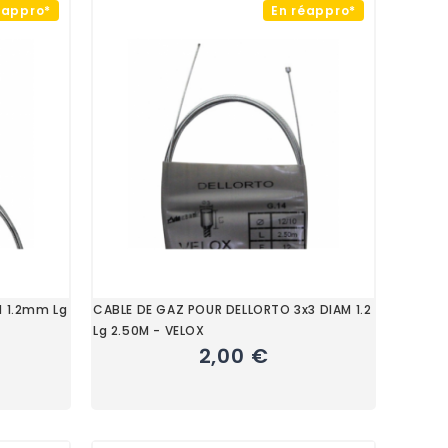
éappro*
En réappro*
M 1.2mm Lg
CABLE DE GAZ POUR DELLORTO 3x3 DIAM 1.2
Lg 2.50M - VELOX
2,00 €