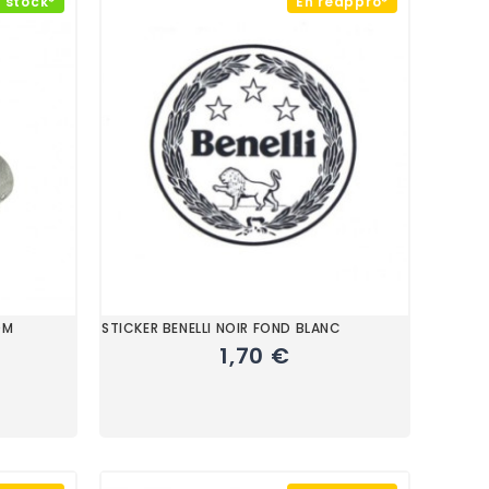
 stock*
En réappro*
0M
STICKER BENELLI NOIR FOND BLANC
1,70 €