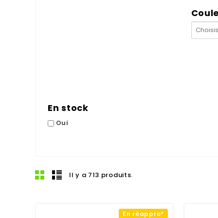
Coul
En stock
Oui
Il y a 713 produits.
En réappro*