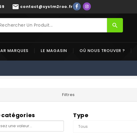
mail
59
contact@systm2roo.fr
search
PAR MARQUES
LE MAGASIN
OÙ NOUS TROUVER ?
Filtres
-catégories
Type