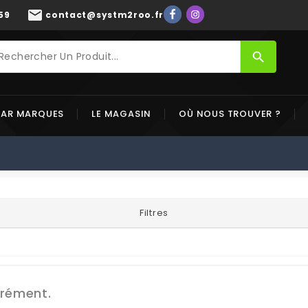
mail
59
contact@systm2roo.fr
search
PAR MARQUES
LE MAGASIN
OÙ NOUS TROUVER ?
Filtres
grément.