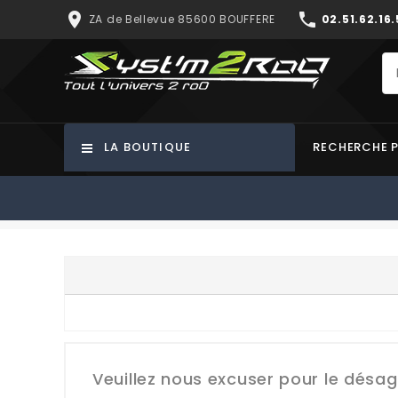
place
phone
ZA de Bellevue 85600 BOUFFERE
02.51.62.16.
LA BOUTIQUE
RECHERCHE 
Veuillez nous excuser pour le désa