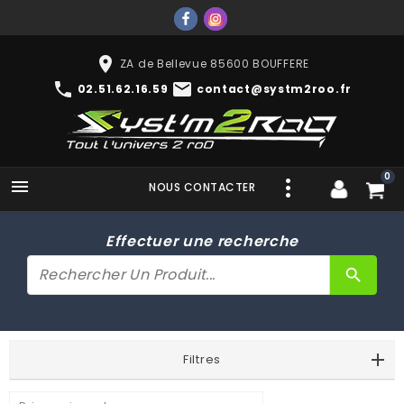
place
ZA de Bellevue 85600 BOUFFERE
phone
mail
02.51.62.16.59
contact@systm2roo.fr
0

NOUS CONTACTER
Effectuer une recherche
search
Filtres