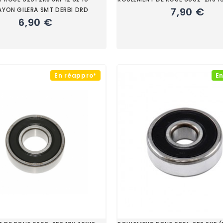
7,90 €
AYON GILERA SMT DERBI DRD
6,90 €
En réappro*
En