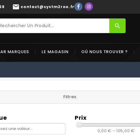
mail
59
contact@systm2roo.fr
search
PAR MARQUES
LE MAGASIN
OÙ NOUS TROUVER ?
Filtres
ue
Prix
0,00 € - 105,00 €