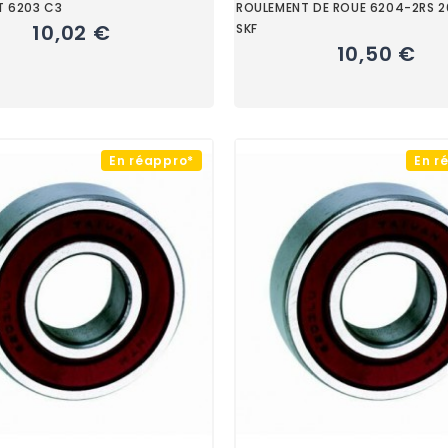
T 6203 C3
ROULEMENT DE ROUE 6204-2RS 
10,02 €
SKF
10,50 €
En réappro*
En r