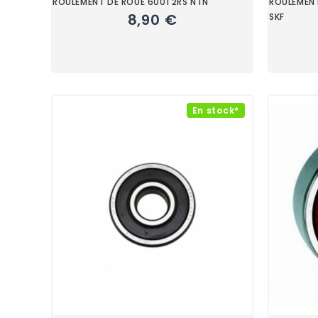
ROULEMENT DE ROUE 6001 2RS NTN
ROULEMENT
8,90 €
SKF
En stock*