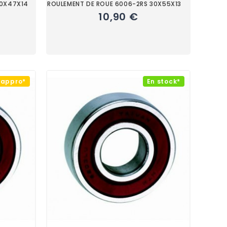
20X47X14
ROULEMENT DE ROUE 6006-2RS 30X55X13
10,90 €
éappro*
En stock*