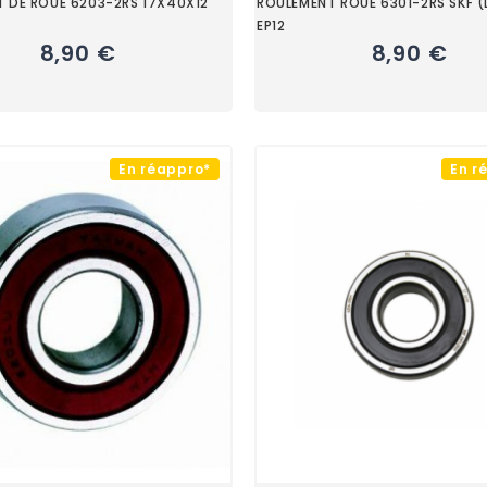
 DE ROUE 6203-2RS 17X40X12
ROULEMENT ROUE 6301-2RS SKF 
EP12
8,90 €
8,90 €
En réappro*
En r