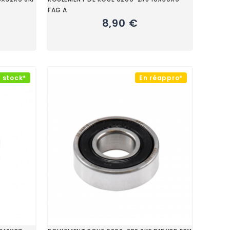
FAG A
8,90 €
 stock*
En réappro*