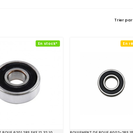
Trier par 
En stock*
En r
ROUE 6201 2RS SKF 12 32 10
ROULEMENT DE ROUE 6002-2RS 1