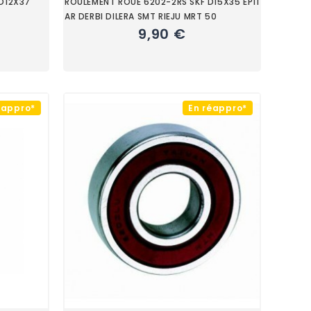
(D12X37
ROULEMENT ROUE 6202-2RS SKF D15X35 EP11
AR DERBI DILERA SMT RIEJU MRT 50
9,90 €
éappro*
En réappro*