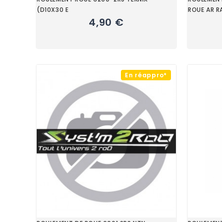
(D10X30 E
ROUE AR R
4,90 €
En réappro*