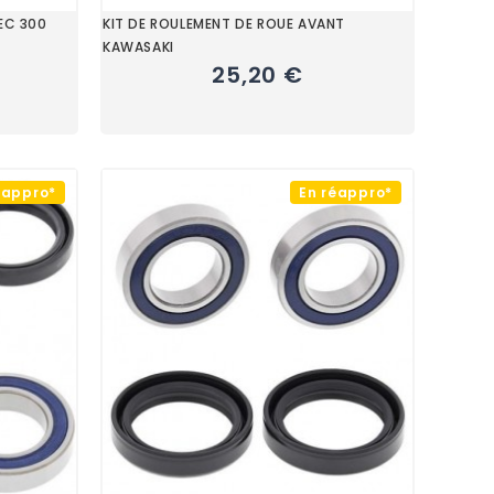
 EC 300
KIT DE ROULEMENT DE ROUE AVANT
KAWASAKI
25,20 €
éappro*
En réappro*