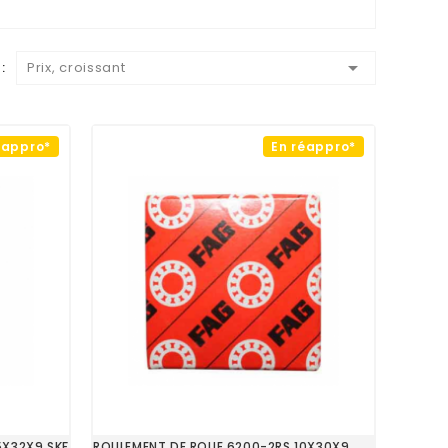

:
Prix, croissant
éappro*
En réappro*
5X32X9 SKF
ROULEMENT DE ROUE 6200-2RS 10X30X9