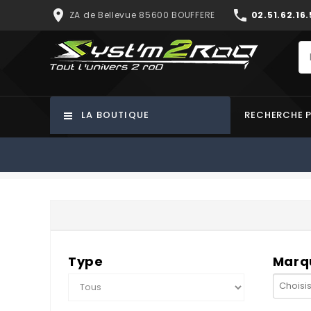
place
phone
ZA de Bellevue 85600 BOUFFERE
02.51.62.16.
LA BOUTIQUE
RECHERCHE 
Type
Marq