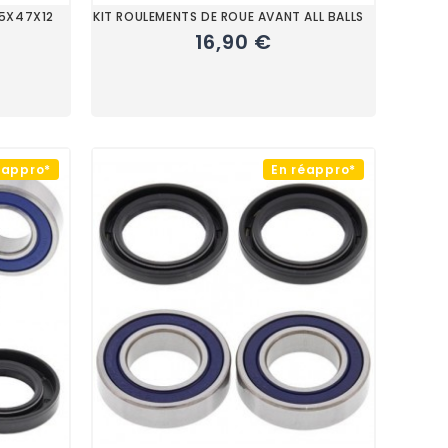
25X47X12
KIT ROULEMENTS DE ROUE AVANT ALL BALLS
16,90 €
éappro*
En réappro*