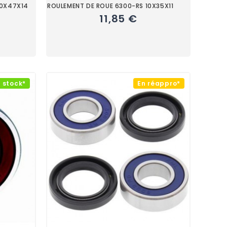
20X47X14
ROULEMENT DE ROUE 6300-RS 10X35X11
11,85 €
 stock*
En réappro*