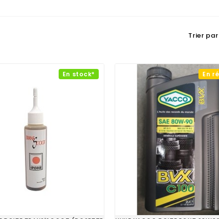
Trier par 
En stock*
En r