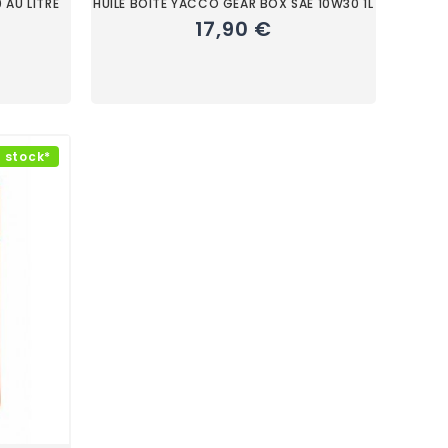
 AU LITRE
HUILE BOITE YACCO GEAR BOX SAE 10W30 1L
17,90 €
 stock*