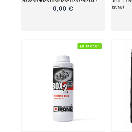
Préconisation Lubrifiant Constructeur
HUILE IPO
0,00 €
125ML)
En stock*