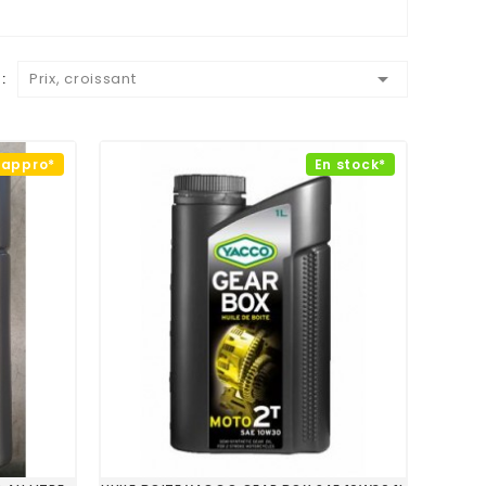

:
Prix, croissant
éappro*
En stock*