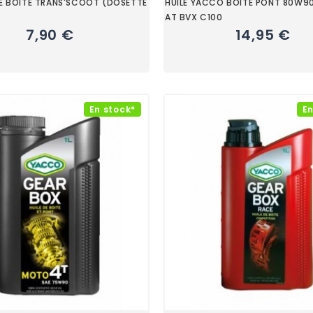
NE BOITE TRANS'SCOOT (DOSETTE
HUILE YACCO BOITE PONT 80W90
AT BVX C100
7,90 €
14,95 €
En stock*
En