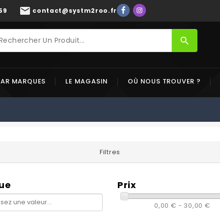
mail
59
contact@systm2roo.fr
search
PAR MARQUES
LE MAGASIN
OÙ NOUS TROUVER ?
Filtres
ue
Prix
0,00 € - 30,00 €