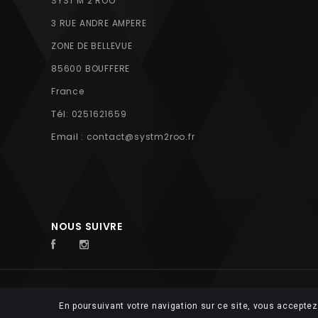
SYST'M 2 ROO
3 RUE ANDRE AMPERE
ZONE DE BELLEVUE
85600 BOUFFERE
France
Tél:
0251621659
Email :
contact@systm2roo.fr
NOUS SUIVRE
© 2026 FUTUROSOFT
En poursuivant votre navigation sur ce site, vous acceptez 