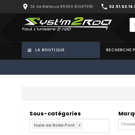
place
phone
ZA de Bellevue 85600 BOUFFERE
02.51.62.16.
LA BOUTIQUE
RECHERCHE 
Sous-catégories
Marq
Huile de Boite Pont
×