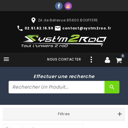
place
ZA de Bellevue 85600 BOUFFERE
phone
mail
02.51.62.16.59
contact@systm2roo.fr
0

NOUS CONTACTER
Effectuer une recherche
search
Filtres