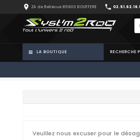
place
phone
ZA de Bellevue 85600 BOUFFERE
02.51.62.16.
LA BOUTIQUE
RECHERCHE 
Veuillez nous excuser pour le désa