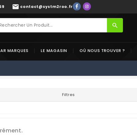
mail
59
contact@systm2roo.fr
search
PAR MARQUES
LE MAGASIN
OÙ NOUS TROUVER ?
Filtres
grément.