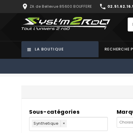
place
phone
ZA de Bellevue 85600 BOUFFERE
02.51.62.16.
LA BOUTIQUE
RECHERCHE 
Sous-catégories
Marq
Synthetique
×