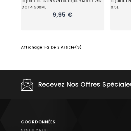
LIQUIDE DE FREIN SYNTHETIQUE YACCO 75R
LIQUIDE F
DOT4 500ML
0.5L
9,95 €
Affichage 1-2 De 2 Article(s)
Choisissez une valeur...
Recevez Nos Offres Spéciale
COORDONNÉES
SYST'M 2 ROO