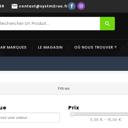
mail
59
contact@systm2roo.fr
search
PAR MARQUES
LE MAGASIN
OÙ NOUS TROUVER ?
Filtres
ue
Prix
0,00 € - 15,00 €