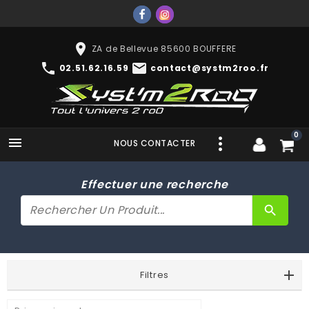
place
ZA de Bellevue 85600 BOUFFERE
phone
mail
02.51.62.16.59
contact@systm2roo.fr
0

NOUS CONTACTER
Effectuer une recherche
search
Filtres