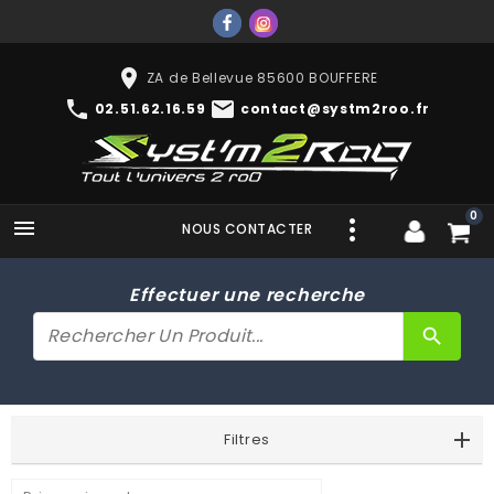
place
ZA de Bellevue 85600 BOUFFERE
phone
mail
02.51.62.16.59
contact@systm2roo.fr
0

NOUS CONTACTER
Effectuer une recherche
search
Filtres