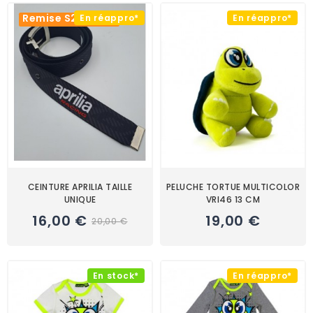
Remise S2R -20%
En réappro*
En réappro*
CEINTURE APRILIA TAILLE
PELUCHE TORTUE MULTICOLOR
UNIQUE
VRI46 13 CM
16,00 €
19,00 €
20,00 €
En stock*
En réappro*