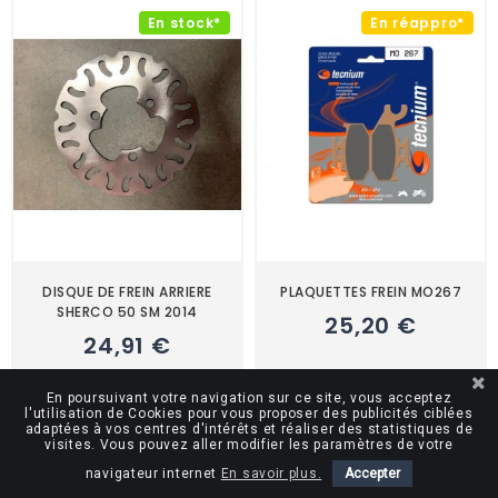
En stock*
En réappro*
DISQUE DE FREIN ARRIERE
PLAQUETTES FREIN MO267
SHERCO 50 SM 2014
25,20 €
24,91 €
En poursuivant votre navigation sur ce site, vous acceptez
l'utilisation de Cookies pour vous proposer des publicités ciblées
adaptées à vos centres d'intérêts et réaliser des statistiques de
En réappro*
En réappro*
visites. Vous pouvez aller modifier les paramètres de votre
navigateur internet
En savoir plus.
Accepter