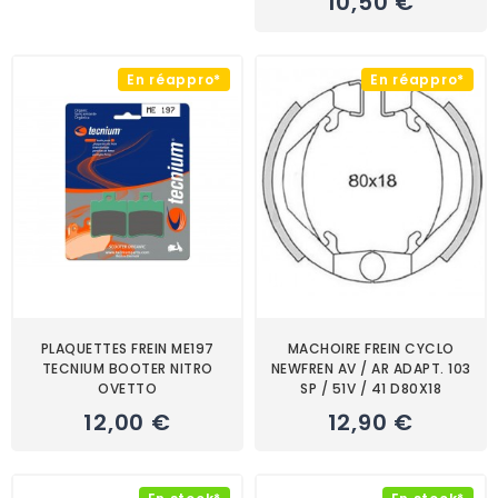
10,50 €
En réappro*
En réappro*
PLAQUETTES FREIN ME197
MACHOIRE FREIN CYCLO
TECNIUM BOOTER NITRO
NEWFREN AV / AR ADAPT. 103
OVETTO
SP / 51V / 41 D80X18
12,00 €
12,90 €