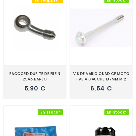
En réappro*
En stock*
RACCORD DURITE DE FREIN
VIS DE VARIO QUAD CF MOTO
25Ao BANJO
PAS A GAUCHE 137MM M12
5,90 €
6,54 €
En stock*
En stock*