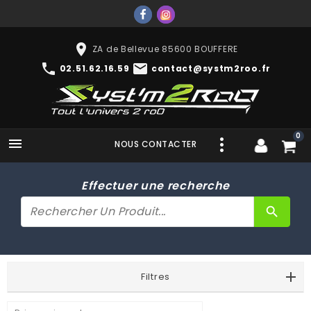
place
ZA de Bellevue 85600 BOUFFERE
phone
mail
02.51.62.16.59
contact@systm2roo.fr
0

NOUS CONTACTER
Effectuer une recherche
search
Filtres