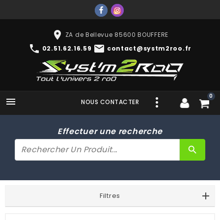
place
ZA de Bellevue 85600 BOUFFERE
phone
mail
02.51.62.16.59
contact@systm2roo.fr
0

NOUS CONTACTER
Effectuer une recherche
search
Filtres