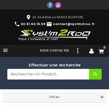
place
ZA de Bellevue 85600 BOUFFERE
phone
mail
02.51.62.16.59
contact@systm2roo.fr
0

NOUS CONTACTER
Effectuer une recherche
search
Filtres