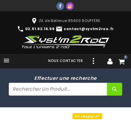
place
ZA de Bellevue 85600 BOUFFERE
phone
mail
02.51.62.16.59
contact@systm2roo.fr
0

NOUS CONTACTER
Effectuer une recherche
search
En réappro*