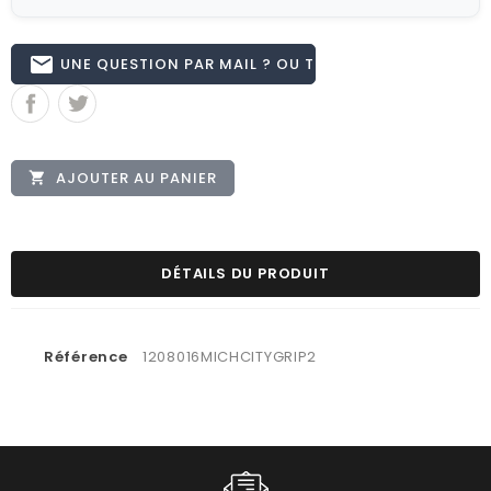
email
UNE QUESTION PAR MAIL ? OU TÉL 02.51.62.16.59
AJOUTER AU PANIER

DÉTAILS DU PRODUIT
Référence
1208016MICHCITYGRIP2