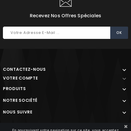
Recevez Nos Offres Spéciales
CONTACTEZ-NOUS

VOTRE COMPTE

PRODUITS

NOTRE SOCIÉTÉ

NOUS SUIVRE

Site protégé par reCAPTCHA.
Vie privée
-
Termes
En poursuivant votre navigation sur ce site, vous acceptez