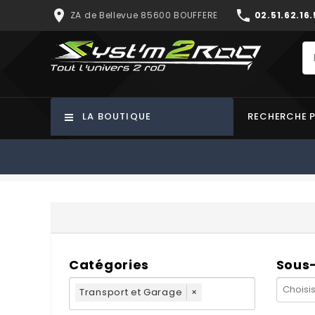
place
phone
ZA de Bellevue 85600 BOUFFERE
02.51.62.16.
LA BOUTIQUE
RECHERCHE 
Catégories
Sous
Transport et Garage
×