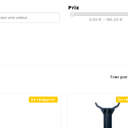
e
Prix
0,00 € - 180,00 €
Trier par 
En réappro*
En r