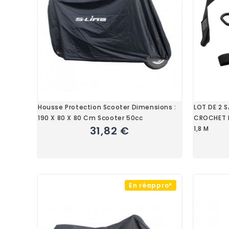
Housse Protection Scooter Dimensions :
LOT DE 2 
190 X 80 X 80 Cm Scooter 50cc
CROCHET N
31,82 €
1,8 M
En réappro*