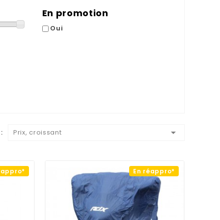
En promotion
Oui

:
Prix, croissant
éappro*
En réappro*