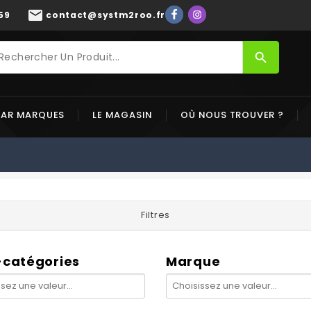
mail
59
contact@systm2roo.fr
search
PAR MARQUES
LE MAGASIN
OÙ NOUS TROUVER ?
Filtres
-catégories
Marque