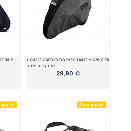
RE BIHR
HOUSSE OXFORD DORMEX TAILLE M 229 X 99
X 125 X 35 X 92
29,90 €
éappro*
En réappro*