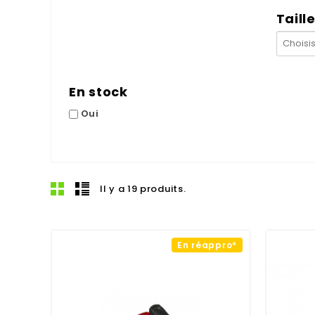
Taill
En stock
Oui
Il y a 19 produits.
En réappro*