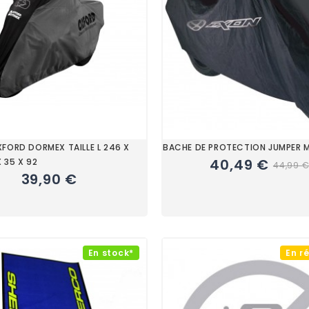
FORD DORMEX TAILLE L 246 X
BACHE DE PROTECTION JUMPER
40,49 €
X 35 X 92
44,99 
39,90 €
En stock*
En r