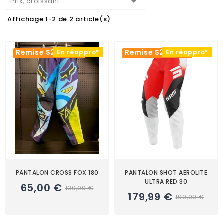

Prix, croissant
Affichage 1-2 de 2 article(s)
Remise S2R -50%
Remise S2R -10%
En réappro*
En réappro*
PANTALON CROSS FOX 180
PANTALON SHOT AEROLITE
ULTRA RED 30
65,00 €
130,00 €
179,99 €
199,99 €