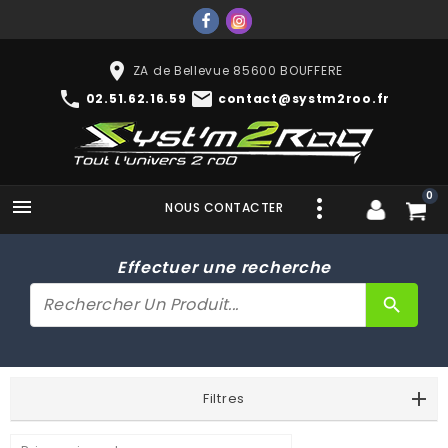
place
ZA de Bellevue 85600 BOUFFERE
phone
mail
02.51.62.16.59
contact@systm2roo.fr
0

NOUS CONTACTER
Effectuer une recherche
search
Filtres