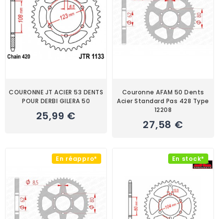
COURONNE JT ACIER 53 DENTS
Couronne AFAM 50 Dents
POUR DERBI GILERA 50
Acier Standard Pas 428 Type
12208
25,99 €
27,58 €
En réappro*
En stock*