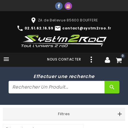
place
ZA de Bellevue 85600 BOUFFERE
phone
mail
02.51.62.16.59
contact@systm2roo.fr
0

NOUS CONTACTER
Effectuer une recherche
search
Filtres