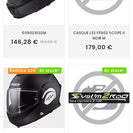
509021002M
CASQUE LS2 FF902 SCOPE II
NOIR M
146,28 €
159,00 €
179,00 €
Remise S2R -8%
En stock*
En stock*