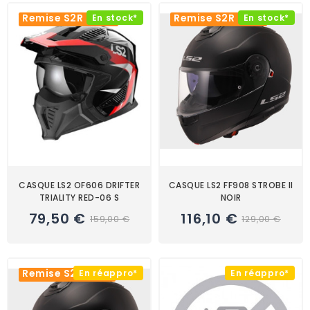
Remise S2R -50%
Remise S2R -10%
En stock*
En stock*
CASQUE LS2 OF606 DRIFTER
CASQUE LS2 FF908 STROBE II
TRIALITY RED-06 S
NOIR
79,50 €
116,10 €
159,00 €
129,00 €
Remise S2R -10%
En réappro*
En réappro*