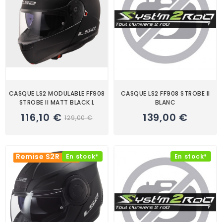
CASQUE LS2 MODULABLE FF908
CASQUE LS2 FF908 STROBE II
STROBE II MATT BLACK L
BLANC
116,10 €
139,00 €
129,00 €
Remise S2R -8%
En stock*
En stock*