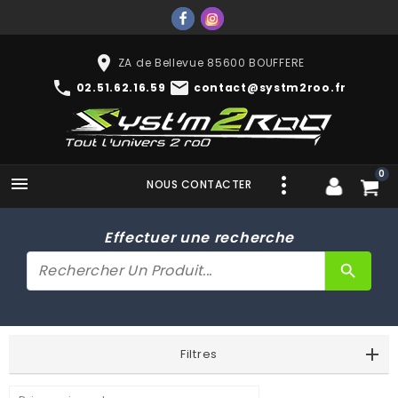
place
ZA de Bellevue 85600 BOUFFERE
phone
mail
02.51.62.16.59
contact@systm2roo.fr
0

NOUS CONTACTER
Effectuer une recherche
search
Filtres