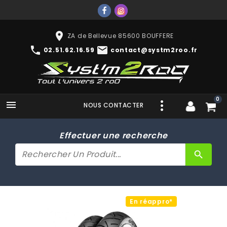
place
ZA de Bellevue 85600 BOUFFERE
phone
mail
02.51.62.16.59
contact@systm2roo.fr
0

NOUS CONTACTER
Effectuer une recherche
search
En réappro*