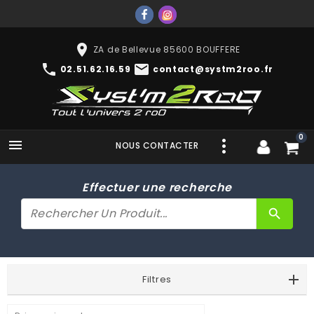
place
ZA de Bellevue 85600 BOUFFERE
phone
mail
02.51.62.16.59
contact@systm2roo.fr
0

NOUS CONTACTER
Effectuer une recherche
search
Filtres