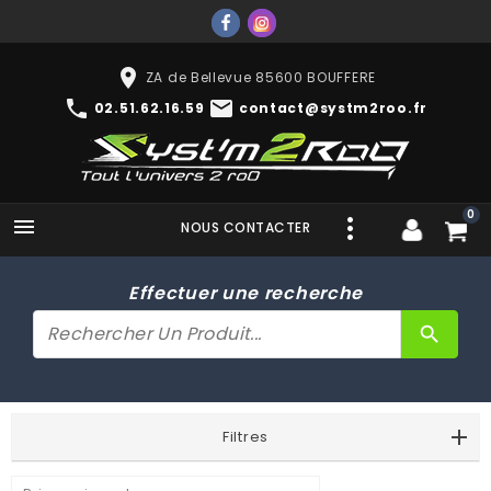
place
ZA de Bellevue 85600 BOUFFERE
phone
mail
02.51.62.16.59
contact@systm2roo.fr
0

NOUS CONTACTER
Effectuer une recherche
search
Filtres