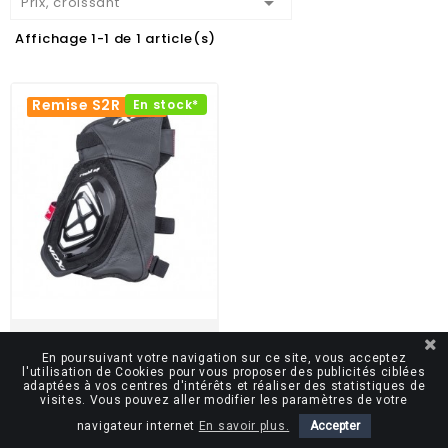

Prix, croissant
Affichage 1-1 de 1 article(s)
Remise S2R -10%
En stock*
PORTE PROTECTION GENOU
En poursuivant votre navigation sur ce site, vous acceptez
MIXTE IXON SLIDER HOLDER
l'utilisation de Cookies pour vous proposer des publicités ciblées
adaptées à vos centres d'intérêts et réaliser des statistiques de
103,49 €
114,99 €
visites. Vous pouvez aller modifier les paramètres de votre
navigateur internet
En savoir plus.
Accepter