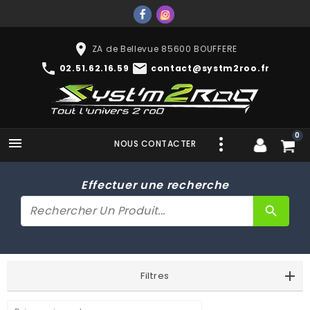
place
ZA de Bellevue 85600 BOUFFERE
phone
mail
02.51.62.16.59
contact@systm2roo.fr
0

NOUS CONTACTER
Effectuer une recherche
search
Filtres