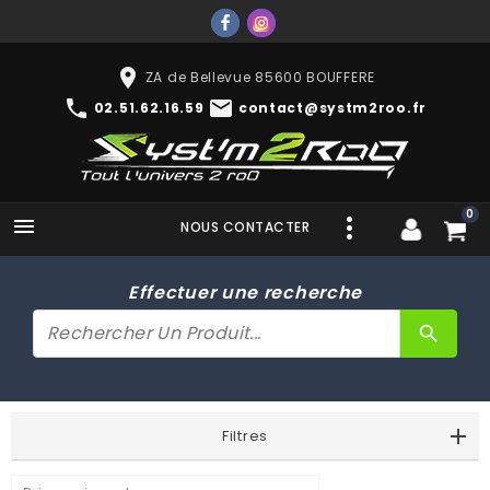
place
ZA de Bellevue 85600 BOUFFERE
phone
mail
02.51.62.16.59
contact@systm2roo.fr
0

NOUS CONTACTER
Effectuer une recherche
search
Filtres