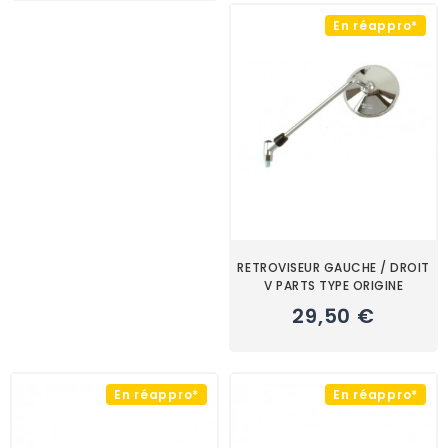
En réappro*
RETROVISEUR GAUCHE / DROIT
V PARTS TYPE ORIGINE
29,50 €
En réappro*
En réappro*