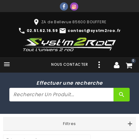
place
ZA de Bellevue 85600 BOUFFERE
phone
mail
02.51.62.16.59
contact@systm2roo.fr
0

NOUS CONTACTER
Effectuer une recherche
search
Filtres