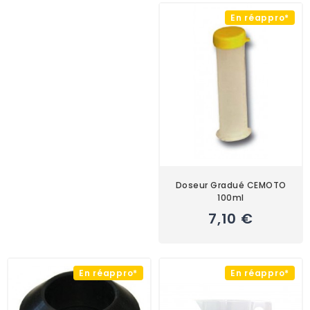
En réappro*
Doseur Gradué CEMOTO
100ml
7,10 €
En réappro*
En réappro*