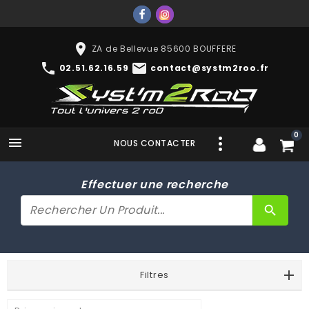
place
ZA de Bellevue 85600 BOUFFERE
phone
mail
02.51.62.16.59
contact@systm2roo.fr
0

NOUS CONTACTER
Effectuer une recherche
search
Filtres