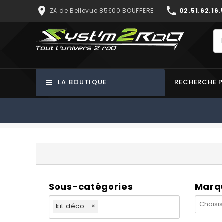
place
phone
ZA de Bellevue 85600 BOUFFERE
02.51.62.16.
LA BOUTIQUE
RECHERCHE 
Sous-catégories
Marq
kit déco
×