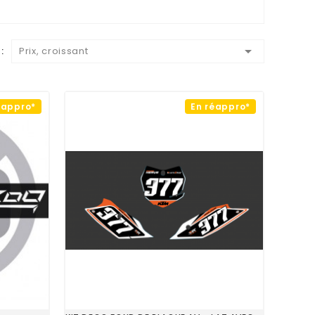

:
Prix, croissant
éappro*
En réappro*