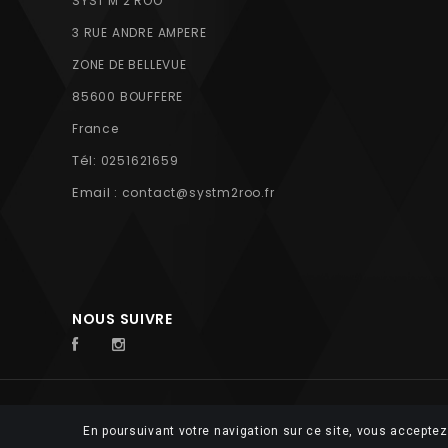
SYST'M 2 ROO
3 RUE ANDRE AMPERE
ZONE DE BELLEVUE
85600 BOUFFERE
France
Tél:
0251621659
Email :
contact@systm2roo.fr
NOUS SUIVRE
© 2026 FUTUROSOFT
En poursuivant votre navigation sur ce site, vous acceptez 