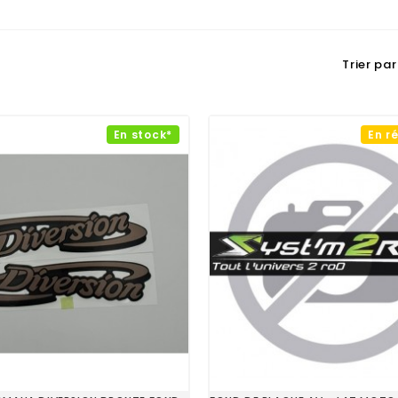
Trier par 
En stock*
En r