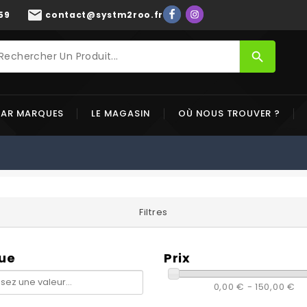
mail
59
contact@systm2roo.fr
search
PAR MARQUES
LE MAGASIN
OÙ NOUS TROUVER ?
Filtres
ue
Prix
0,00 € - 150,00 €