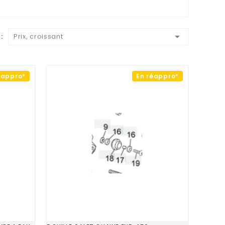

:
Prix, croissant
éappro*
En réappro*