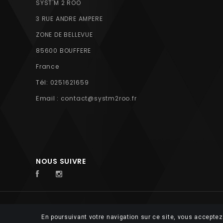
SYST'M 2 ROO
3 RUE ANDRE AMPERE
ZONE DE BELLEVUE
85600 BOUFFERE
France
Tél:
0251621659
Email :
contact@systm2roo.fr
NOUS SUIVRE
© 2026 FUTUROSOFT
En poursuivant votre navigation sur ce site, vous acceptez 