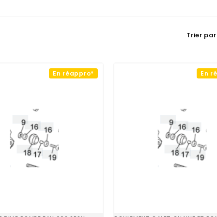
Trier par 
En réappro*
En r