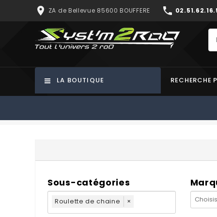
place
phone
ZA de Bellevue 85600 BOUFFERE
02.51.62.16.
LA BOUTIQUE
RECHERCHE 
Sous-catégories
Marq
Roulette de chaine
×