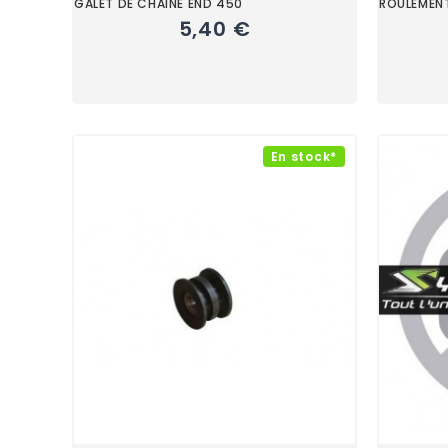
GALET DE CHAINE END 450
ROULEMENT
5,40 €
En stock*