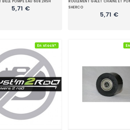
 BILLE POMPE EAU 608.2RSH
ROULEMENT GALET CHAINE ET PO
5,71 €
SHERCO
5,71 €
En stock*
En