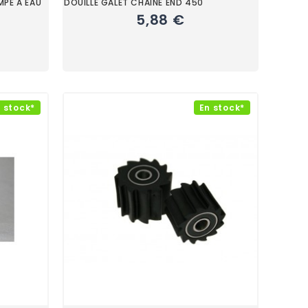
MPE A EAU
DOUILLE GALET CHAINE END 450
5,88 €
 stock*
En stock*