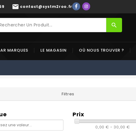
mail
59
contact@systm2roo.fr
search
PAR MARQUES
LE MAGASIN
OÙ NOUS TROUVER ?
Filtres
ue
Prix
0,00 € - 30,00 €