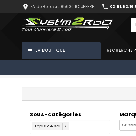
place
phone
ZA de Bellevue 85600 BOUFFERE
02.51.62.16.
LA BOUTIQUE
RECHERCHE 
Sous-catégories
Marq
Tapis de sol
×