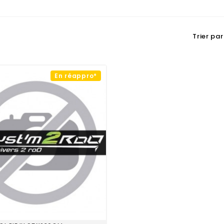
Trier par 
En réappro*