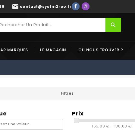
mail
59
contact@systm2roo.fr
search
PAR MARQUES
LE MAGASIN
OÙ NOUS TROUVER ?
Filtres
ue
Prix
165,00 € - 180,00 €