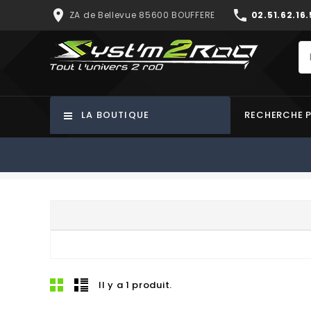
place
phone
ZA de Bellevue 85600 BOUFFERE
02.51.62.16.
LA BOUTIQUE
RECHERCHE 
Il y a 1 produit.