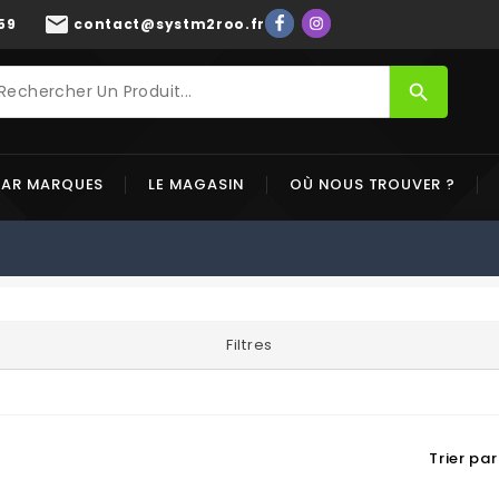
mail
59
contact@systm2roo.fr
search
PAR MARQUES
LE MAGASIN
OÙ NOUS TROUVER ?
Filtres
Trier par 