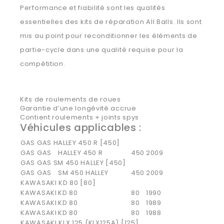
Performance et fiabilité sont les qualités
essentielles des kits de réparation All Balls. Ils sont
mis au point pour reconditionner les éléments de
partie-cycle dans une qualité requise pour la
compétition.
Kits de roulements de roues
Garantie d’une longévité accrue
Contient roulements + joints spys
Véhicules applicables
:
GAS GAS HALLEY 450 R [450]
GAS GAS
HALLEY 450 R
450
2009
GAS GAS SM 450 HALLEY [450]
GAS GAS
SM 450 HALLEY
450
2009
KAWASAKI KD 80 [80]
KAWASAKI
KD 80
80
1990
KAWASAKI
KD 80
80
1989
KAWASAKI
KD 80
80
1988
KAWASAKI KLX 125 (KLX125A) [125]