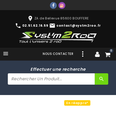
place
ZA de Bellevue 85600 BOUFFERE
phone
mail
02.51.62.16.59
contact@systm2roo.fr
0

NOUS CONTACTER
Effectuer une recherche
search
En réappro*