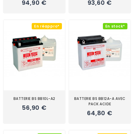
94,90 €
93,60 €
En réappro*
En stock*
BATTERIE BS BB10L-A2
BATTERIE BS BB12A-A AVEC
PACK ACIDE
56,90 €
64,80 €