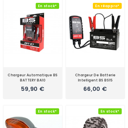
En stock*
En réappro*
Chargeur Automatique BS
Chargeur De Batterie
BATTERY BA10
Intelligent BS BS15
59,90 €
66,00 €
En stock*
En stock*