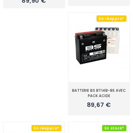
89,90 €
En réappro*
BATTERIE BS BT14B-BS AVEC
PACK ACIDE
89,67 €
En réappro*
En stock*