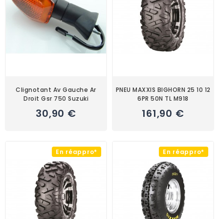
Clignotant Av Gauche Ar
PNEU MAXXIS BIGHORN 25 10 12
Droit Gsr 750 Suzuki
6PR 50N TL M918
30,90 €
161,90 €
En réappro*
En réappro*