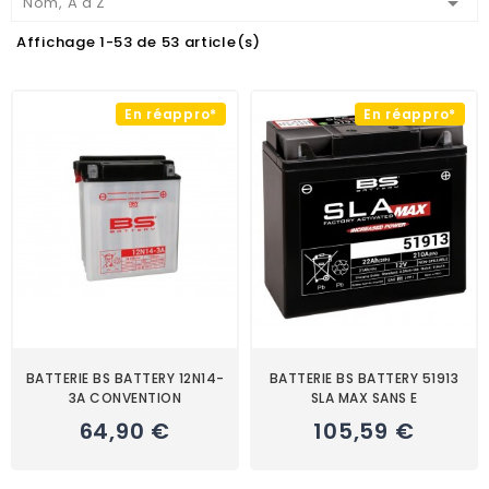

Nom, A à Z
Affichage 1-53 de 53 article(s)
En réappro*
En réappro*
BATTERIE BS BATTERY 12N14-
BATTERIE BS BATTERY 51913
3A CONVENTION
SLA MAX SANS E
64,90 €
105,59 €