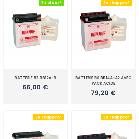
En stock*
En réappro*
BATTERIE BS BB12A-B
BATTERIE BS BB14A-A2 AVEC
PACK ACIDE
66,00 €
79,20 €
En réappro*
En réappro*