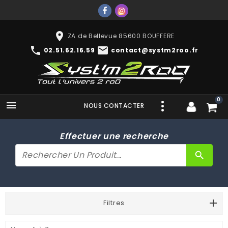
place
ZA de Bellevue 85600 BOUFFERE
phone
mail
02.51.62.16.59
contact@systm2roo.fr
0

NOUS CONTACTER
Effectuer une recherche
search
Filtres