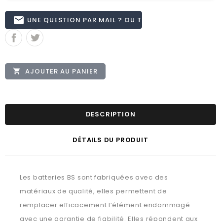
email
UNE QUESTION PAR MAIL ? OU TÉL 02.51.62.16.59
AJOUTER AU PANIER

DESCRIPTION
DÉTAILS DU PRODUIT
Les batteries BS sont fabriquées avec des
matériaux de qualité, elles permettent de
remplacer efficacement l’élément endommagé
avec une garantie de fiabilité. Elles répondent aux