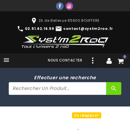
place
ZA de Bellevue 85600 BOUFFERE
phone
mail
02.51.62.16.59
contact@systm2roo.fr
0

NOUS CONTACTER
Effectuer une recherche
search
En réappro*