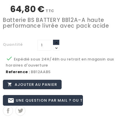
64,80 €
TTC
Batterie BS BATTERY BB12A-A haute
performance livrée avec pack acide
Quantité

Expédié sous 24H/48h ou retrait en magasin aux
horaires d'ouverture
Reference :
BB12AABS
AJOUTER AU PANIER

email
UNE QUESTION PAR MAIL ? OU TÉL 02.51.62.16.59