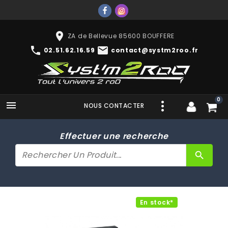
place
ZA de Bellevue 85600 BOUFFERE
phone
mail
02.51.62.16.59
contact@systm2roo.fr
0

NOUS CONTACTER
Effectuer une recherche
search
En stock*