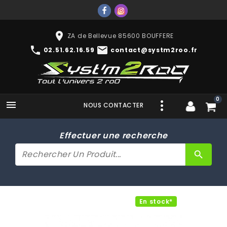
place
ZA de Bellevue 85600 BOUFFERE
phone
mail
02.51.62.16.59
contact@systm2roo.fr
0

NOUS CONTACTER
Effectuer une recherche
search
En stock*