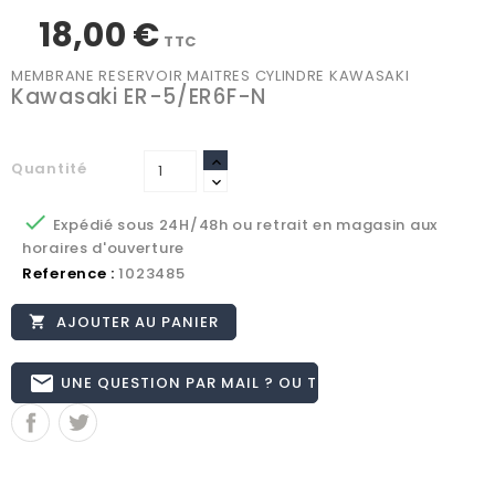
18,00 €
TTC
MEMBRANE RESERVOIR MAITRES CYLINDRE KAWASAKI
Kawasaki ER-5/ER6F-N
Quantité

Expédié sous 24H/48h ou retrait en magasin aux
horaires d'ouverture
Reference :
1023485
AJOUTER AU PANIER

email
UNE QUESTION PAR MAIL ? OU TÉL 02.51.62.16.59