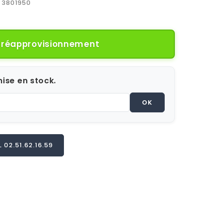
3801950
e réapprovisionnement
ise en stock.
OK
02.51.62.16.59