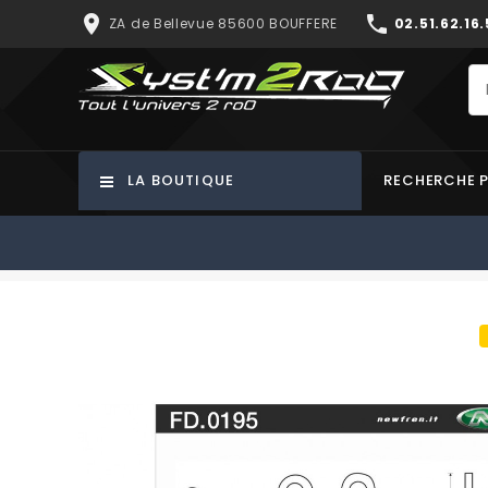
place
phone
ZA de Bellevue 85600 BOUFFERE
02.51.62.16.
LA BOUTIQUE
RECHERCHE 