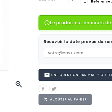
Reference :
Le produit est en cours d

Recevoir la date prévue de rem
email
UNE QUESTION PAR MAIL ? OU TÉL 

AJOUTER AU PANIER
