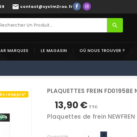
mail
59
contact@systm2roo.fr
search
PAR MARQUES
LE MAGASIN
OÙ NOUS TROUVER ?
PLAQUETTES FREIN FD0195BE
En réappro*
13,90 €
TTC
Plaquettes de frein NEWFREN
Quantité