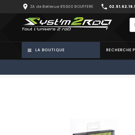
place
phone
ZA de Bellevue 85600 BOUFFERE
02.51.62.16.
LA BOUTIQUE
RECHERCHE 