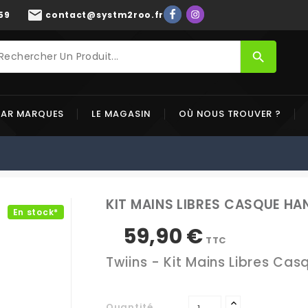
mail
59
contact@systm2roo.fr
search
PAR MARQUES
LE MAGASIN
OÙ NOUS TROUVER ?
KIT MAINS LIBRES CASQUE HA
En stock*
59,90 €
TTC
Twiins
-
Kit Mains Libres Cas
Quantité