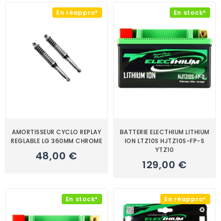
En réappro*
En stock*
AMORTISSEUR CYCLO REPLAY
BATTERIE ELECTHIUM LITHIUM
REGLABLE LG 360MM CHROME
ION LTZ10S HJTZ10S-FP-S
YTZ10
48,00 €
129,00 €
En stock*
En réappro*