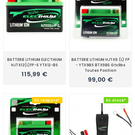
BATTERIE LITHIUM ELECTHIUM
BATTERIE LITHIUM HJTX9 (L) FP
HJTX12(L)FP-S YTX12-BS
- YTX9BS BTX9BS Gtx9bs
Toutes Position
115,99 €
99,00 €
En réappro*
En stock*