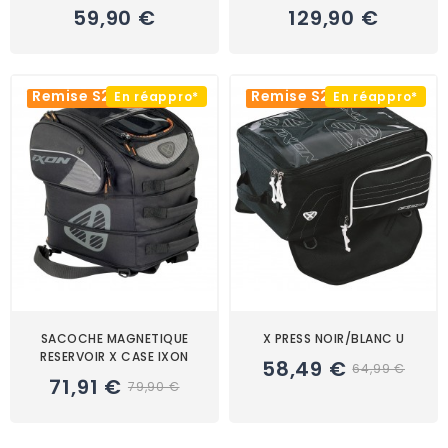
59,90 €
129,90 €
Remise S2R -10%
Remise S2R -10%
En réappro*
En réappro*
SACOCHE MAGNETIQUE
X PRESS NOIR/BLANC U
RESERVOIR X CASE IXON
58,49 €
64,99 €
71,91 €
79,90 €