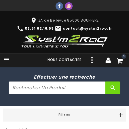
place
ZA de Bellevue 85600 BOUFFERE
phone
mail
02.51.62.16.59
contact@systm2roo.fr
0

NOUS CONTACTER
Effectuer une recherche
search
Filtres