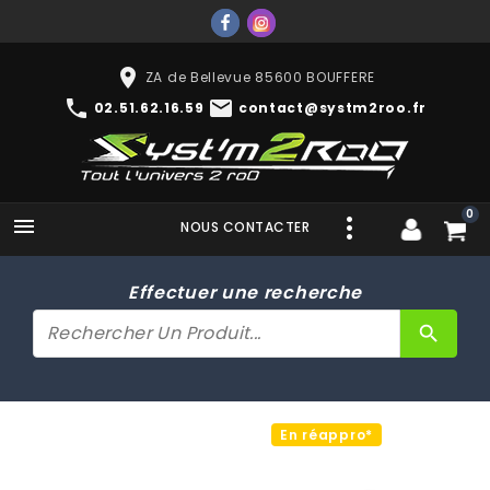
place
ZA de Bellevue 85600 BOUFFERE
phone
mail
02.51.62.16.59
contact@systm2roo.fr
0

NOUS CONTACTER
Effectuer une recherche
search
En réappro*