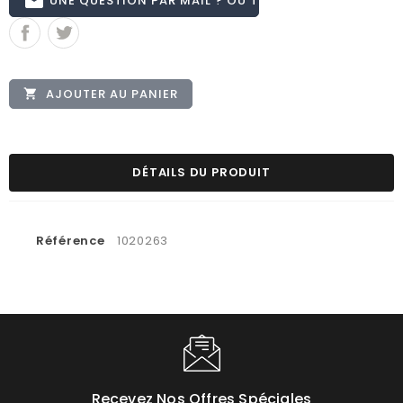
email
AJOUTER AU PANIER

DÉTAILS DU PRODUIT
Référence
1020263
Recevez Nos Offres Spéciales