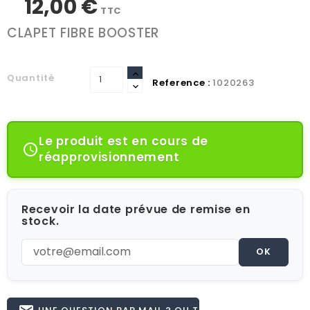
12,00 €
TTC
CLAPET FIBRE BOOSTER
Quantité
Reference :
1020263
Le produit est en cours de

réapprovisionnement
Recevoir la date prévue de remise en
stock.
OK
UNE QUESTION PAR MAIL ? OU TÉL 02.51.62.16.59