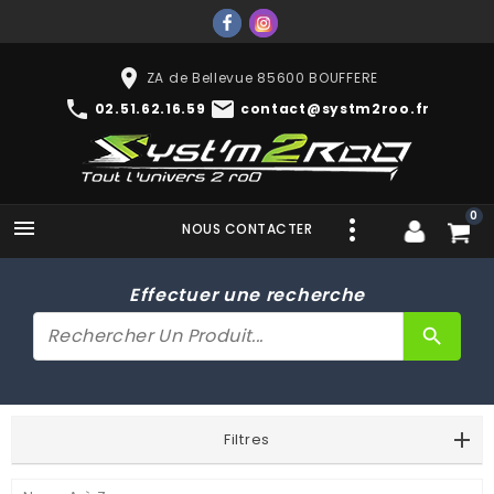
place
ZA de Bellevue 85600 BOUFFERE
phone
mail
02.51.62.16.59
contact@systm2roo.fr
0

NOUS CONTACTER
Effectuer une recherche
search
Filtres