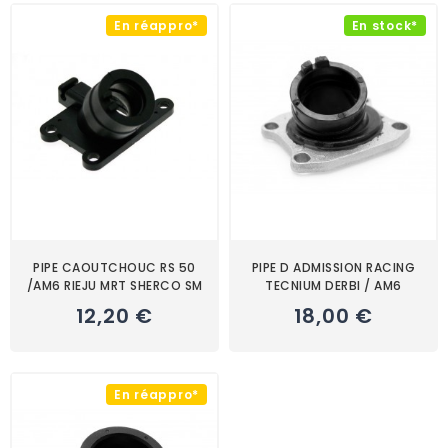
En réappro*
En stock*
PIPE CAOUTCHOUC RS 50
PIPE D ADMISSION RACING
/AM6 RIEJU MRT SHERCO SM
TECNIUM DERBI / AM6
12,20 €
18,00 €
En réappro*