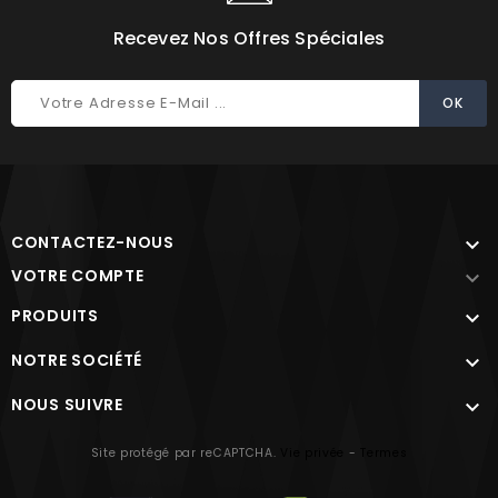
Recevez Nos Offres Spéciales
CONTACTEZ-NOUS

VOTRE COMPTE

PRODUITS

NOTRE SOCIÉTÉ

NOUS SUIVRE

Site protégé par reCAPTCHA.
Vie privée
-
Termes