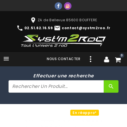
place
ZA de Bellevue 85600 BOUFFERE
phone
mail
02.51.62.16.59
contact@systm2roo.fr
0

NOUS CONTACTER
Effectuer une recherche
search
En réappro*