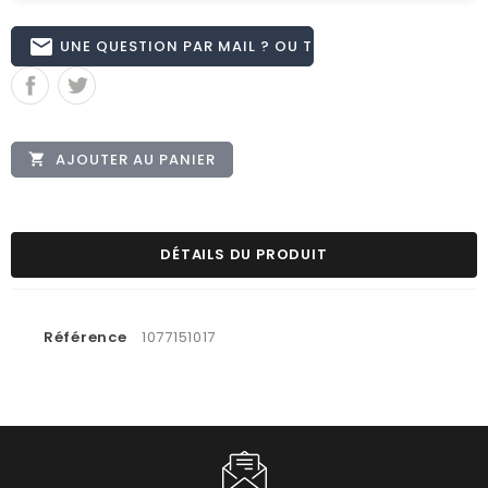
email
UNE QUESTION PAR MAIL ? OU TÉL 02.51.62.16.59
AJOUTER AU PANIER

DÉTAILS DU PRODUIT
Référence
1077151017