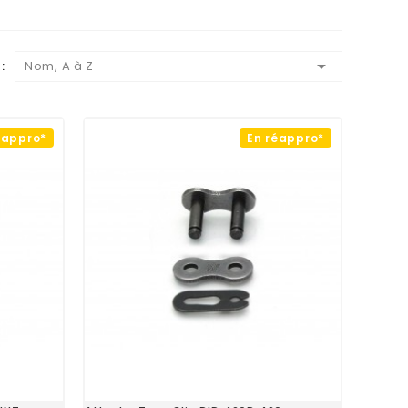

:
Nom, A à Z
éappro*
En réappro*