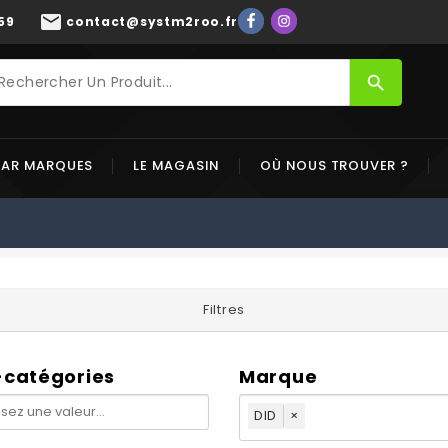
mail
59
contact@systm2roo.fr
search
PAR MARQUES
LE MAGASIN
OÙ NOUS TROUVER ?
Filtres
-catégories
Marque
DID
×