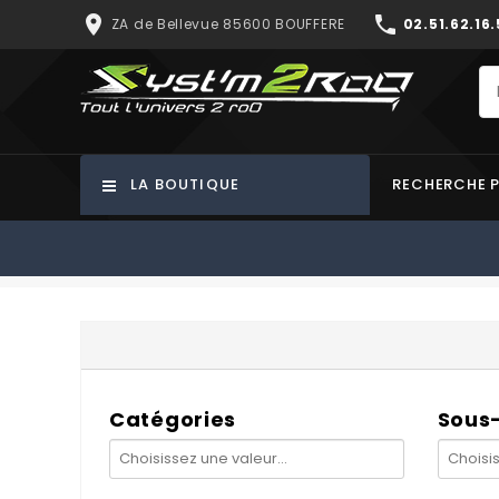
place
phone
ZA de Bellevue 85600 BOUFFERE
02.51.62.16.
LA BOUTIQUE
RECHERCHE 
Catégories
Sous