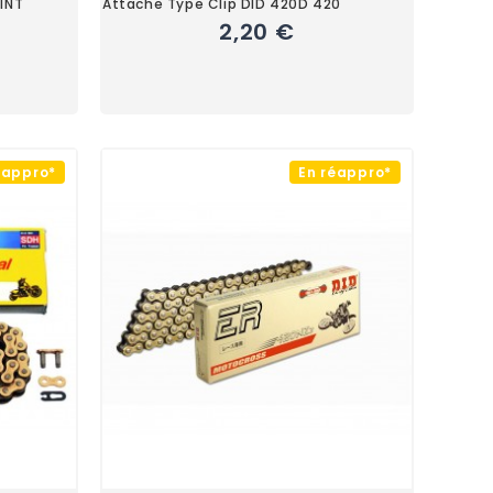
INT
Attache Type Clip DID 420D 420
2,20 €
éappro*
En réappro*