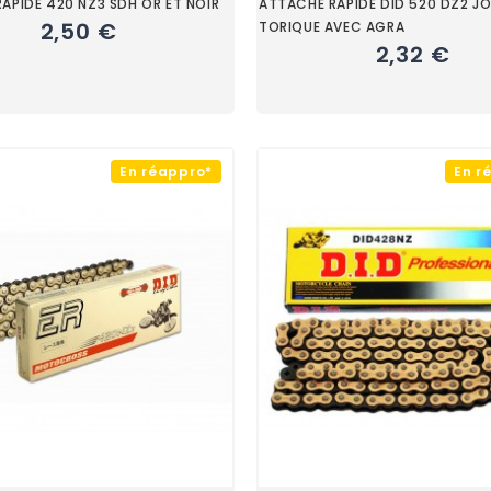
APIDE 420 NZ3 SDH OR ET NOIR
ATTACHE RAPIDE DID 520 DZ2 JO
2,50 €
TORIQUE AVEC AGRA
2,32 €
En réappro*
En r