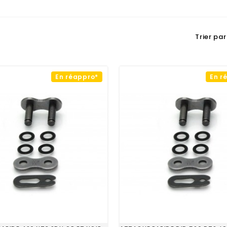
Trier par 
En réappro*
En r