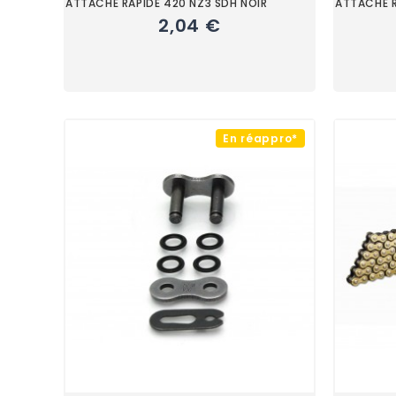
ATTACHE RAPIDE 420 NZ3 SDH NOIR
ATTACHE R
2,04 €
En réappro*