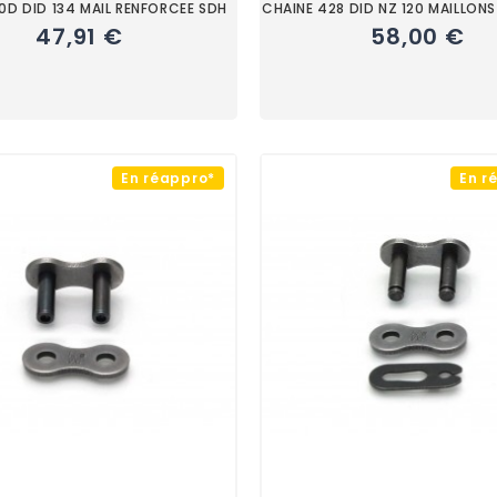
0D DID 134 MAIL RENFORCEE SDH
CHAINE 428 DID NZ 120 MAILLONS
47,91 €
58,00 €
En réappro*
En r