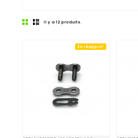
Il y a 12 produits.
En réappro*