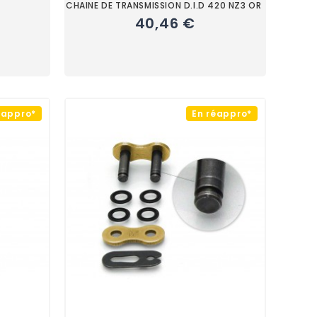
CHAINE DE TRANSMISSION D.I.D 420 NZ3 OR
40,46 €
éappro*
En réappro*