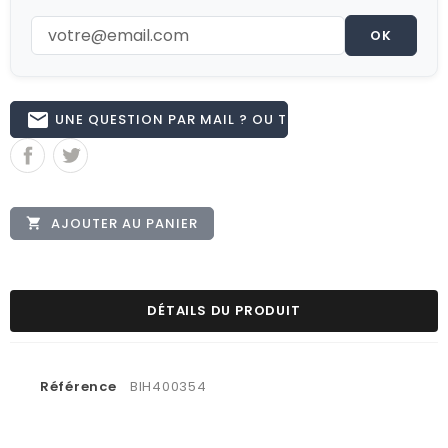
OK
email
UNE QUESTION PAR MAIL ? OU TÉL 02.51.62.16.59
AJOUTER AU PANIER

DÉTAILS DU PRODUIT
Référence
BIH400354