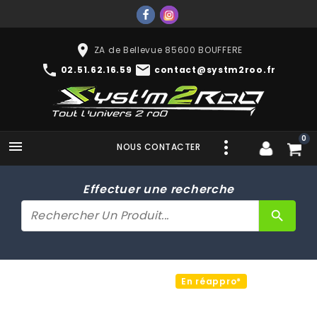
place
ZA de Bellevue 85600 BOUFFERE
phone
mail
02.51.62.16.59
contact@systm2roo.fr
0

NOUS CONTACTER
Effectuer une recherche
search
En réappro*