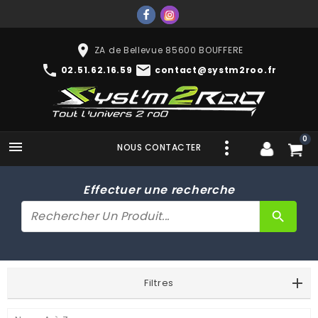
place
ZA de Bellevue 85600 BOUFFERE
phone
mail
02.51.62.16.59
contact@systm2roo.fr
0

NOUS CONTACTER
Effectuer une recherche
search
Filtres