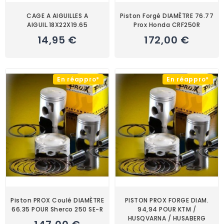
CAGE A AIGUILLES A
Piston Forgé DIAMÈTRE 76.77
AIGUIL.18X22X19.65
Prox Honda CRF250R
14,95 €
172,00 €
En réappro*
En réappro*
Piston PROX Coulé DIAMÈTRE
PISTON PROX FORGE DIAM.
66.35 POUR Sherco 250 SE-R
94,94 POUR KTM /
HUSQVARNA / HUSABERG