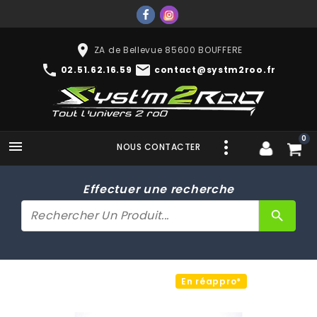
place
ZA de Bellevue 85600 BOUFFERE
phone
mail
02.51.62.16.59
contact@systm2roo.fr
0

NOUS CONTACTER
Effectuer une recherche
search
En réappro*