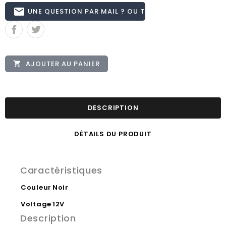
email
UNE QUESTION PAR MAIL ? OU TÉL 02.51.62.16.59
AJOUTER AU PANIER

DESCRIPTION
DÉTAILS DU PRODUIT
Caractéristiques
Couleur
Noir
Voltage
12V
Description